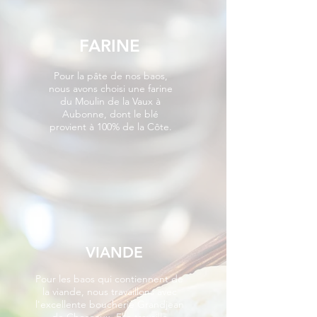
FARINE
Pour la pâte de nos baos,
nous avons choisi une farine
du
Moulin de la Vaux
à
Aubonne, dont le blé
provient à 100% de la Côte.
VIANDE
Pour les baos qui contiennent de
la viande, nous travaillons avec
l'excellente
boucherie Grandjean