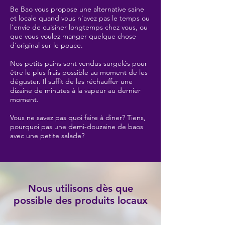
Be Bao vous propose une alternative saine
et locale quand vous n'avez pas le temps ou
l'envie de cuisiner longtemps chez vous, ou
que vous voulez manger quelque chose
d'original sur le pouce.
Nos petits pains sont vendus surgelés pour
être le plus frais possible au moment de les
déguster. Il suffit de les réchauffer une
dizaine de minutes à la vapeur au dernier
moment.
Vous ne savez pas quoi faire à diner? Tiens,
pourquoi pas une demi-douzaine de baos
avec une petite salade?
Nous utilisons dès que
possible des produits locaux