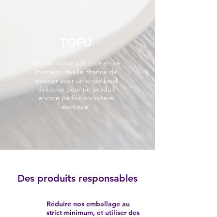
TOFU
Le tofu suisse a la cote en ce
moment, quelle chance de
pouvoir avoir un choix local
délicieux pour un produit
encore parfois considéré
exotique!
Des produits responsables
Réduire nos emballage au
strict minimum, et utiliser des