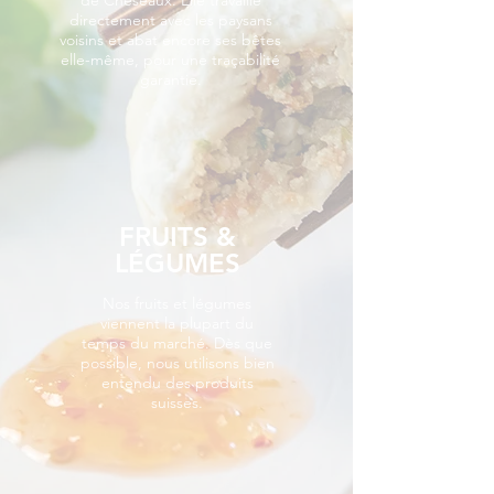
de Cheseaux. Elle travaille
directement avec les paysans
voisins et abat encore ses bêtes
elle-même, pour une traçabilité
garantie.
FRUITS &
LÉGUMES
Nos fruits et légumes
viennent la plupart du
temps du marché. Dès que
possible, nous utilisons bien
entendu des produits
suisses.