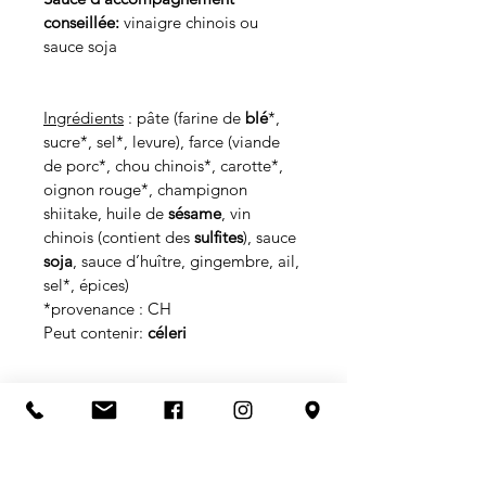
conseillée:
 vinaigre chinois ou 
sauce soja
Ingrédients
 : pâte (farine de 
blé
*, 
sucre*, sel*, levure), farce (viande 
de porc*, chou chinois*, carotte*, 
oignon rouge*, champignon 
shiitake, huile de 
sésame
, vin 
chinois (contient des 
sulfites
), sauce 
soja
, sauce d’huître, gingembre, ail, 
sel*, épices)                                        
*provenance : CH
Peut contenir: 
céleri
Notre bao signature au porc
et au chou chinois
A réchauffer chez vous une dizaine 
Astuces de cuisson